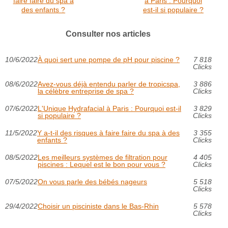
faire faire du spa à
à Paris : Pourquoi
des enfants ?
est-il si populaire ?
Consulter nos articles
10/6/2022
À quoi sert une pompe de pH pour piscine ?
7 818
Clicks
08/6/2022
Avez-vous déjà entendu parler de tropicspa,
3 886
la célèbre entreprise de spa ?
Clicks
07/6/2022
L'Unique Hydrafacial à Paris : Pourquoi est-il
3 829
si populaire ?
Clicks
11/5/2022
Y a-t-il des risques à faire faire du spa à des
3 355
enfants ?
Clicks
08/5/2022
Les meilleurs systèmes de filtration pour
4 405
piscines : Lequel est le bon pour vous ?
Clicks
07/5/2022
On vous parle des bébés nageurs
5 518
Clicks
29/4/2022
Choisir un pisciniste dans le Bas-Rhin
5 578
Clicks