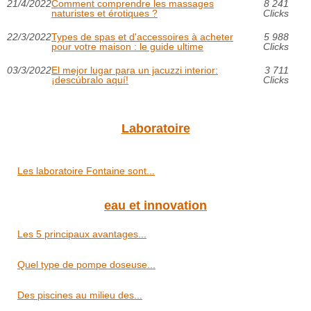
21/4/2022
Comment comprendre les massages
8 241
naturistes et érotiques ?
Clicks
22/3/2022
Types de spas et d'accessoires à acheter
5 988
pour votre maison : le guide ultime
Clicks
03/3/2022
El mejor lugar para un jacuzzi interior:
3 711
¡descúbralo aquí!
Clicks
Laboratoire
Les laboratoire Fontaine sont...
eau et innovation
Les 5 principaux avantages...
Quel type de pompe doseuse...
Des piscines au milieu des...