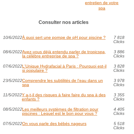
entretien de votre
spa
Consulter nos articles
10/6/2022
À quoi sert une pompe de pH pour piscine ?
7 818
Clicks
08/6/2022
Avez-vous déjà entendu parler de tropicspa,
3 886
la célèbre entreprise de spa ?
Clicks
07/6/2022
L'Unique Hydrafacial à Paris : Pourquoi est-il
3 828
si populaire ?
Clicks
23/5/2022
Comprendre les subtilités de l’eau dans un
3 978
spa
Clicks
11/5/2022
Y a-t-il des risques à faire faire du spa à des
3 355
enfants ?
Clicks
08/5/2022
Les meilleurs systèmes de filtration pour
4 405
piscines : Lequel est le bon pour vous ?
Clicks
07/5/2022
On vous parle des bébés nageurs
5 518
Clicks